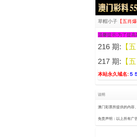
草帽小子
【五肖爆
温馨提示:为了提
216 期:
【五
217 期:
【五
本站永久域名:
５
说明
澳门彩票所提供的内容
免责声明：以上所有广