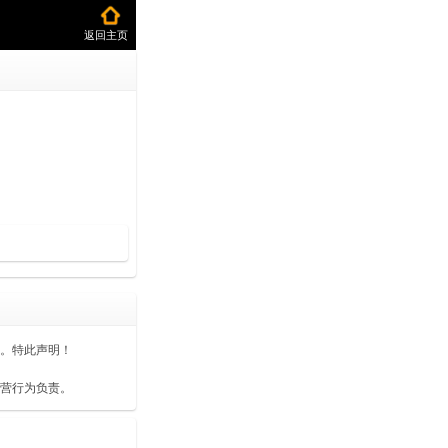
返回主页
。特此声明！
营行为负责。