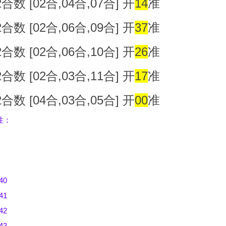
合数 [02合,04合,07合] 开
14
准
合数 [02合,06合,09合] 开
37
准
合数 [02合,06合,10合] 开
26
准
合数 [02合,03合,11合] 开
17
准
合数 [04合,03合,05合] 开
00
准
性：
40
41
42
43