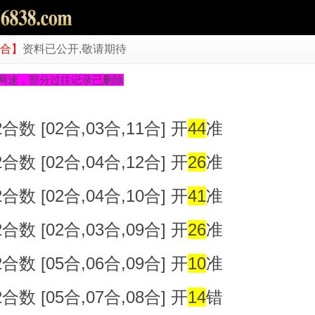
合】
资料已公开,敬请期待
高网速，部分过往记录已删除
合数 [02合,03合,11合] 开
44
准
合数 [02合,04合,12合] 开
26
准
合数 [02合,04合,10合] 开
41
准
合数 [02合,03合,09合] 开
26
准
合数 [05合,06合,09合] 开
10
准
合数 [05合,07合,08合] 开
14
错