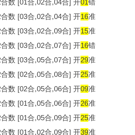
合数 [01合,02合,04合] 开
01
错
合数 [03合,02合,04合] 开
16
准
合数 [03合,02合,09合] 开
15
准
合数 [03合,02合,07合] 开
16
错
合数 [03合,05合,07合] 开
29
准
合数 [02合,05合,08合] 开
25
准
合数 [02合,05合,06合] 开
09
准
合数 [01合,05合,06合] 开
26
准
合数 [01合,05合,09合] 开
25
准
合数 [01合,02合,09合] 开
39
准