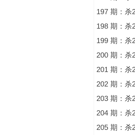
197 期：杀2
198 期：杀2
199 期：杀2
200 期：杀2
201 期：杀2
202 期：杀2
203 期：杀2
204 期：杀2
205 期：杀2