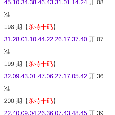
45.10.34.38.46.43.31.01.14.24
开 08
准
198 期【
杀特十码
】
31.28.01.10.44.22.26.17.37.40
开 07
准
199 期【
杀特十码
】
32.09.43.01.47.06.27.17.05.42
开 36
准
200 期【
杀特十码
】
22.40.09.04.26.36.07.43.48.45
开 39