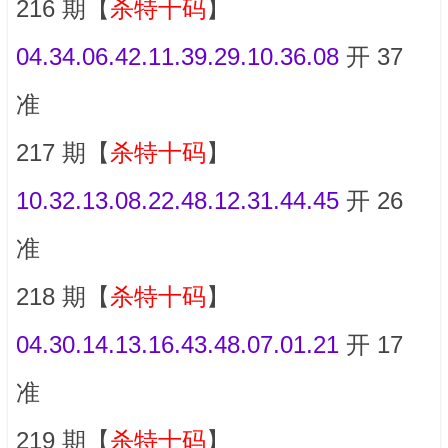
216 期【
杀特十码
】
04.34.06.42.11.39.29.10.36.08
开 37
准
217 期【
杀特十码
】
10.32.13.08.22.48.12.31.44.45
开 26
准
218 期【
杀特十码
】
04.30.14.13.16.43.48.07.01.21
开 17
准
219 期【
杀特十码
】