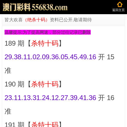
返回主页
皆大欢喜
（绝杀十码）
资料已公开,敬请期待
温馨提示:为了提高网速，部分过往记录已删除
189 期【
杀特十码
】
29.38.11.02.09.36.05.45.49.16
开 15
准
190 期【
杀特十码
】
23.11.13.31.24.12.27.39.41.36
开 16
准
191 期【
杀特十码
】