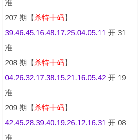
准
207 期【
杀特十码
】
39.46.45.16.48.17.25.04.05.11
开 31
准
208 期【
杀特十码
】
04.26.32.17.38.15.21.16.05.42
开 19
准
209 期【
杀特十码
】
42.45.28.39.40.19.26.12.16.31
开 08
准