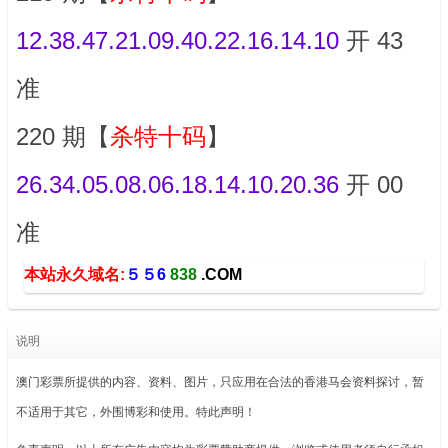
12.38.47.21.09.40.22.16.14.10
开 43
准
220 期【
杀特十码
】
26.34.05.08.06.18.14.10.20.36
开 00
准
本站永久域名:
５５6
838
.COM
说明
澳门彩票所提供的内容、资料、图片，只应用在合法的香港马会资料探讨，暂
不适用于其它，外围博彩和使用。特此声明！