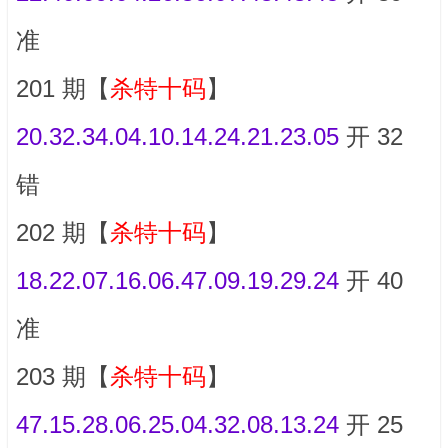
准
201 期【
杀特十码
】
20.32.34.04.10.14.24.21.23.05
开 32
错
202 期【
杀特十码
】
18.22.07.16.06.47.09.19.29.24
开 40
准
203 期【
杀特十码
】
47.15.28.06.25.04.32.08.13.24
开 25