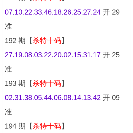
07.10.22.33.46.18.26.25.27.24
开 29
准
192 期【
杀特十码
】
27.19.08.03.22.20.02.15.31.17
开 25
准
193 期【
杀特十码
】
02.31.38.05.44.06.08.14.13.42
开 09
准
194 期【
杀特十码
】