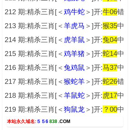
212 期:精杀三肖[＜
鸡牛蛇
＞]开:
牛06
错
213 期:精杀三肖[＜
羊虎马
＞]开:
猴35
中
214 期:精杀三肖[＜
虎羊鼠
＞]开:
兔04
中
215 期:精杀三肖[＜
鸡羊猪
＞]开:
蛇14
中
216 期:精杀三肖[＜
兔鸡鼠
＞]开:
马37
中
217 期:精杀三肖[＜
猴蛇羊
＞]开:
蛇26
错
218 期:精杀三肖[＜
羊鼠蛇
＞]开:
虎17
中
219 期:精杀三肖[＜
狗鼠龙
＞]开:
？00
中
本站永久域名:
５５6
838
.COM