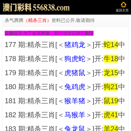
返回主页
杀气腾腾
（精杀三肖）
资料已公开,敬请期待
温馨提示:为了提高网速，部分过往记录已删除
177 期:精杀三肖[＜
猪鸡龙
＞]开:
蛇14
中
178 期:精杀三肖[＜
狗虎蛇
＞]开:
牛18
中
179 期:精杀三肖[＜
虎猪鼠
＞]开:
龙15
中
180 期:精杀三肖[＜
兔鸡虎
＞]开:
狗21
中
181 期:精杀三肖[＜
猴羊猪
＞]开:
鼠19
中
182 期:精杀三肖[＜
马猴羊
＞]开:
虎41
中
183 期:精杀三肖[＜
兔龙鼠
＞]开:
羊24
中