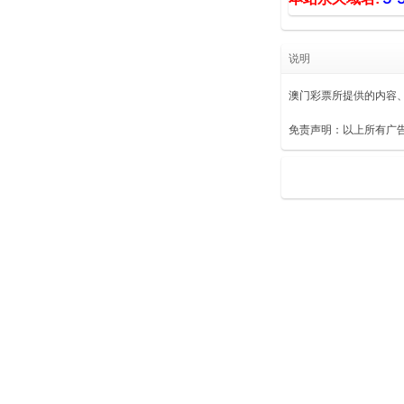
说明
澳门彩票所提供的内容
免责声明：以上所有广