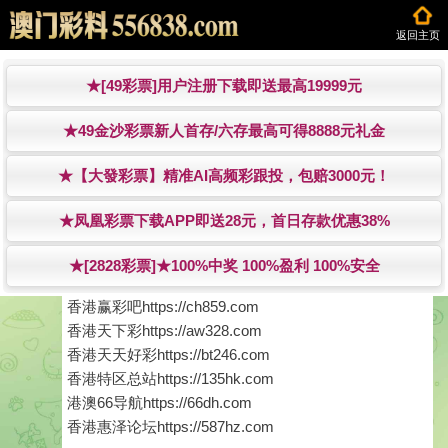
返回主页
★[49彩票]用户注册下载即送最高19999元
★49金沙彩票新人首存/六存最高可得8888元礼金
★【大發彩票】精准AI高频彩跟投，包赔3000元！
★凤凰彩票下载APP即送28元，首日存款优惠38%
★[2828彩票]★100%中奖 100%盈利 100%安全